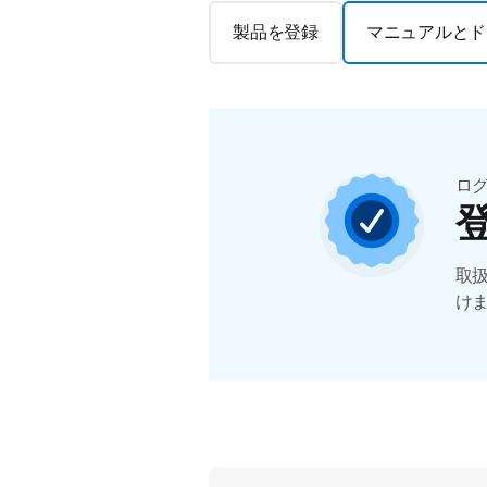
製品を登録
マニュアルとド
ロ
取
け