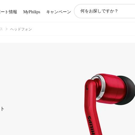
ア
ポート情報
MyPhilips
キャンペーン
イ
コ
ン
ス
ヘッドフォン
サ
ポ
ー
ト
検
索
ート