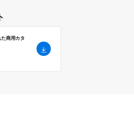
ト
れた商用カタ