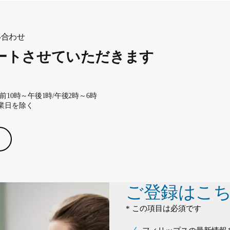
い合わせ
ートさせていただきます
10時～午後1時/午後2時～6時
業日を除く
ご登録はこ
* この項目は必須です