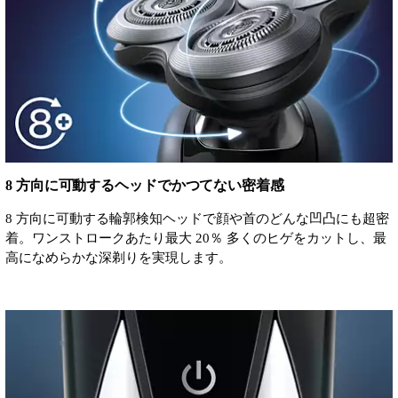
8 方向に可動するヘッドでかつてない密着感
8 方向に可動する輪郭検知ヘッドで顔や首のどんな凹凸にも超密
着。ワンストロークあたり最大 20％ 多くのヒゲをカットし、最
高になめらかな深剃りを実現します。