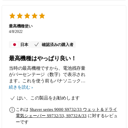
る。洗うだけなら外さない方が無難。
３．ドライでもシェービングユニット
は途中で洗った方が良い（オイリー肌
は特に） ４．シェービングユニット
最高機種使い
を洗うときは分解せず、洗浄器のよう
4/8/2022
に本体を逆さにして ぬるま湯に浸し
て空回しさせた方が確実でパーツにも
日本
確認済みの購入者
余計な負荷がかからない。 ５．どの
みち洗うことにはなるのでドライに拘
最高機種はやっぱり良い！
らずウェットで使った方が良い。
当時の最高機種ですから、電池残存量
６．洗浄器にセットする時は上記の洗
がパーセンテージ（数字）で表示され
浄をした上で水気をしっかり切ってお
ます。これを使う前もパナソニックで
かないと洗浄器の故障の原因になる。
残存量がパーセンテージ（数字）で表
説明書にあることばかりなのだが一
続きを読む
示され、最高機種でした。電池の残存
通り読んだつもりでも、うっかり読み
はい、この製品をお勧めします
量はパーセンテージ（数字）に限る！
飛ばして感覚で扱ってしまうとダメに
なってしまいやすいと思う。熟読した
これは
Shaver series 9000 S9732/33 ウェット＆ドライ
方が良い。
電気シェーバー S9732/33, S9732A/33
に対するレビュ
ーです