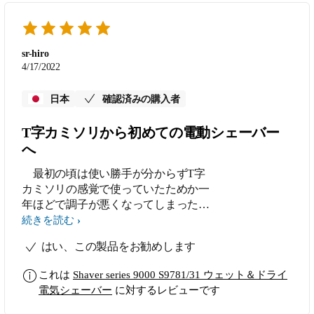
sr-hiro
4/17/2022
日本
確認済みの購入者
T字カミソリから初めての電動シェーバー
へ
最初の頃は使い勝手が分からずT字
カミソリの感覚で使っていたためか一
年ほどで調子が悪くなってしまった
が、保証期間内ということで無料で新
続きを読む
品に交換して頂いた。以下T字カミソ
はい、この製品をお勧めします
リとの違いや注意点。 １．剃るとい
うより削る感じでクルクル回す。
これは
Shaver series 9000 S9781/31 ウェット＆ドライ
２．シェービングユニットには向きを
電気シェーバー
に対するレビューです
固定する突起があるので、本体から外
して戻すときは突起をきちんと確認す