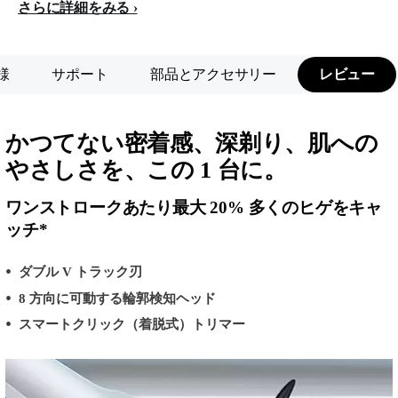
さらに詳細をみる
様
サポート
部品とアクセサリー
レビュー
かつてない密着感、深剃り、肌への
やさしさを、この 1 台に。
ワンストロークあたり最大 20% 多くのヒゲをキャ
ッチ*
ダブル V トラック刃
8 方向に可動する輪郭検知ヘッド
スマートクリック（着脱式）トリマー