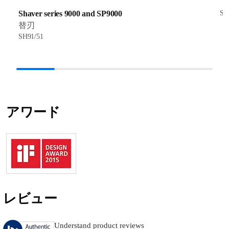
Shaver series 9000 and SP9000
SH
替刃
SH91/51
アワード
レビュー
Understand product reviews