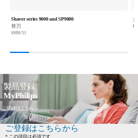
Shaver series 9000 and SP9000
ク
替刃
JC
SH91/51
製品登録
MyPhilips
ご登録はこちら
ご登録はこちらから
* この項目は必須です