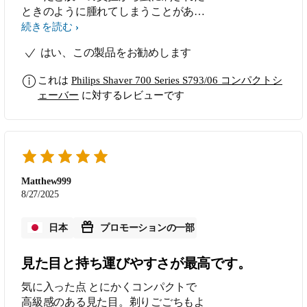
ときのように腫れてしまうことがあり
ました。そのため普段はフィリップス
続きを読む
の回転式シェーバーを使用しているの
はい、この製品をお勧めします
ですが、一般的なサイズのラインナッ
プしかなく、出張や旅行に持って行く
これは
Philips Shaver 700 Series S793/06 コンパクトシ
ときにかさばるのが気になっていまし
ェーバー
に対するレビューです
た。そんな折、国内メーカーから手の
ひらサイズの往復式小型シェーバーが
発売され、あまりに小さいそのサイズ
に興味を引いていましたが、ついにフ
ィリップスからも回転式小型シェーバ
ーが登場し、さっそく試したところフ
Matthew999
ラッグシップと遜色ない深い剃り味で
8/27/2025
大満足でした。ワイヤレス充電(Qi)に
も対応しており、スマートフォンを充
日本
プロモーションの一部
電する機器をそのまま流用できるのも
最高です。
見た目と持ち運びやすさが最高です。
気に入った点 とにかくコンパクトで
高級感のある見た目。剃りごごちもよ