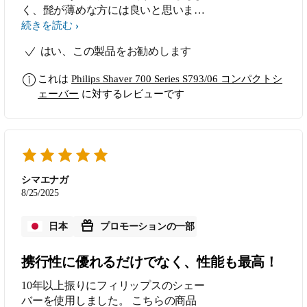
く、髭が薄めな方には良いと思いま
す。 濃いかただと結構時間がかかっ
続きを読む
てしまうかもしれないです。 いつで
はい、この製品をお勧めします
もどこでも持ち運べる大きさがとても
良いです! 週末の旅行程度ならぴった
これは
Philips Shaver 700 Series S793/06 コンパクトシ
りだと思います。 気になる点 強いて
ェーバー
に対するレビューです
言うならコンパクトモデルという製品
特性上、USBCポートだったらもっと
親和性が高いと思いました。
シマエナガ
8/25/2025
日本
プロモーションの一部
携行性に優れるだけでなく、性能も最高！
10年以上振りにフィリップスのシェー
バーを使用しました。 こちらの商品