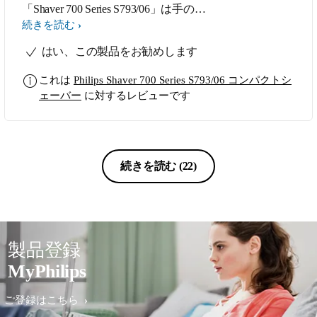
「Shaver 700 Series S793/06」は手のひ
らに収まるサイズでありながら、 フ
続きを読む
ィリップスならではの肌への低刺激と
はい、この製品をお勧めします
専用設計の回転刃による強力なカット
で、競合の大きなシェーバーと遜色な
これは
Philips Shaver 700 Series S793/06 コンパクトシ
いレベルで深剃りできます。 ここま
ェーバー
に対するレビューです
で参加するとは驚きです！ 充電は無
接点充電または専用ケーブルのみと言
う点が少し残念ではあるものの、 旅
先でもひとつqiの充電パッドを持ち歩
けばiPhoneもこのシェーバーも充電で
続きを読む
(22)
きるので荷物も嵩張りませんでした。
製品登録
MyPhilips
ご登録はこちら