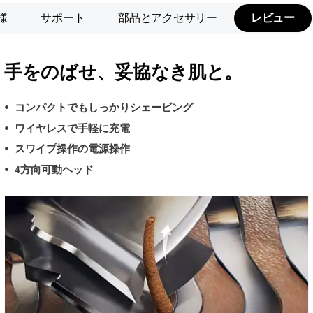
様
サポート
部品とアクセサリー
レビュー
手をのばせ、妥協なき肌と。
コンパクトでもしっかりシェービング
ワイヤレスで手軽に充電
スワイプ操作の電源操作
4方向可動ヘッド