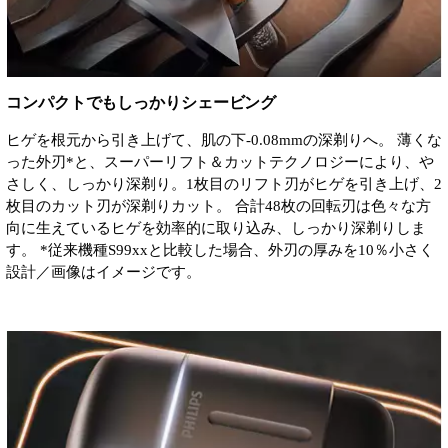
コンパクトでもしっかりシェービング
ヒゲを根元から引き上げて、肌の下-0.08mmの深剃りへ。 薄くな
った外刃*と、スーパーリフト＆カットテクノロジーにより、や
さしく、しっかり深剃り。1枚目のリフト刃がヒゲを引き上げ、2
枚目のカット刃が深剃りカット。 合計48枚の回転刃は色々な方
向に生えているヒゲを効率的に取り込み、しっかり深剃りしま
す。 *従来機種S99xxと比較した場合、外刃の厚みを10％小さく
設計／画像はイメージです。