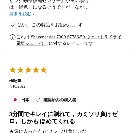
ビング動作検知センサー」が良の場合
は「緑色」になるそうですが、なかな
かなりません。 色々パターンを変え
続きを読む
て使用してみますが、不適格の「赤
はい、この製品をお勧めします
色」ばかりです。 この機能は特段必
要ないと思います。
これは
Shaver series 7000 S7786/50 ウェット＆ドライ
電気シェーバー
に対するレビューです
e60g30
7/10/2022
日本
確認済みの購入者
3分間でキレイに剃れて，カミソリ負けゼ
ロ。しかも ほめてくれる
★気に入った点 (1) カミソリ負けがな