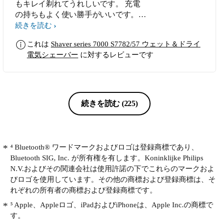
もキレイ剃れてうれしいです。 充電
なる。剃りながら，刃を研ぐ機構にな
の持ちもよく使い勝手がいいです。
っているので，剃り味が落ちない。他
また、本体のデザインも良く満足で
機種のようにオイルスプレーが不要な
続きを読む
す。
ので，購入時のような刃のまま。ボク
これは
Shaver series 7000 S7782/57 ウェット＆ドライ
は，水洗いの最後にコップ1杯の浄水
電気シェーバー
に対するレビューです
をかける。これにより，水道水のカル
シウムやマグネシウムが付着しにくく
なる ★上手な剃り方 2018年に購入し
たS9000シリーズ（旧型）から，新型
のS7000シリーズに更新して，剃り方
続きを読む
(225)
の評価をアプリがしてくれるので，上
手に剃れるようになった。加えて，次
のようにすると，3分以内で完了す
る。まず，シェーバー本体を回転させ
⁴ Bluetooth® ワードマークおよびロゴは登録商標であり、
るというのは，人間にはやや不自然な
Bluetooth SIG, Inc. が所有権を有します。Koninklijke Philips
動きのため，剃りにくいところから，
N.V.およびその関連会社は使用許諾の下でこれらのマークおよ
剃るのが正解。最初に難敵の「あご」
びロゴを使用しています。その他の商標および登録商標は、そ
とその左右を1分間でおこなう。次に2
れぞれの所有者の商標および登録商標です。
番目にやりにくい鼻の下を攻める。こ
⁵ Apple、Appleロゴ、iPadおよびiPhoneは、Apple Inc.の商標で
こは40秒間くらい。小さい円運動が効
す。