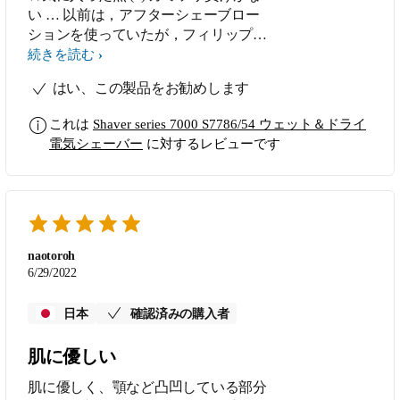
い … 以前は，アフターシェーブロー
ションを使っていたが，フィリップス
なら，シェーバーを洗浄する際，少し
続きを読む
の水で皮膚を湿らせるだけ。トータル
はい、この製品をお勧めします
時間は，以前に使っていた機種より短
い。しかもカミソリ負けがないので，
これは
Shaver series 7000 S7786/54 ウェット＆ドライ
爽やかな朝になる (2) 上手な剃り方が
電気シェーバー
に対するレビューです
覚えられる … フィリップスは3つの回
転刃を使うタイプで，本体を小さく回
転させながら使うと，キレイに剃れ
る。なかなか覚えられないが，アプリ
を使いながら，剃ると，回転の有無を
検知して，教えてくれる。剃り終える
naotoroh
と，回転の有無（＝ひげ剃りの上手下
6/29/2022
手）比率を教えてくれるので，自然
に，上手な剃り方になる。しかも3分
日本
確認済みの購入者
間以内だと，ほめてくれるので，より
効率的な剃り方をしたくなる (3) 手入
肌に優しい
れが簡単 … 水洗いだけ。洗浄液も使
肌に優しく、顎など凸凹している部分
えるが，水洗いだけでも十分キレイに