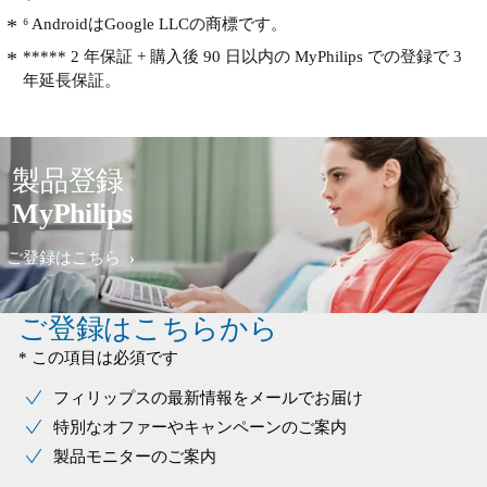
果的。3番目は，口の左右。ここは舌
⁶ AndroidはGoogle LLCの商標です。
を裏側から押す感じで，いろいろな方
向から攻める。左右で40秒間くらい。
***** 2 年保証 + 購入後 90 日以内の MyPhilips での登録で 3
残りの40秒間で，左右の頬を仕上げ
年延長保証。
る。シェーバーを洗うとき，少しの水
で肌を湿らせるが，この時，剃り残り
個所を見つけておき，次回にいかす。
こうすると，3分間で，上手に剃るこ
製品登録
とができる。ポイントは，力加減。強
MyPhilips
く押しつけると，カミソリ負けになる
ので，軽く押しつけるのがコツ。その
ご登録はこちら
点，新型のS9000シリーズは，感圧セ
ンサが付いているので，興味がある。
ご登録はこちらから
* この項目は必須です
フィリップスの最新情報をメールでお届け
特別なオファーやキャンペーンのご案内
製品モニターのご案内