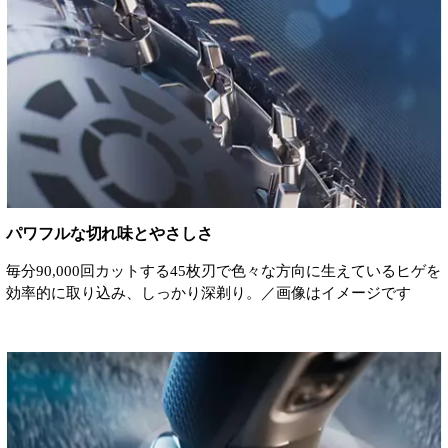
パワフルな切れ味とやさしさ
毎分90,000回カットする45枚刃で色々な方向に生えているヒゲを
効率的に取り込み、しっかり深剃り。／画像はイメージです