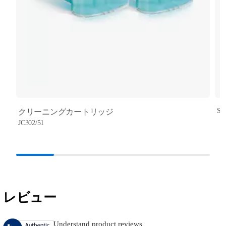
SH
クリーニングカートリッジ
JC302/51
レビュー
Understand product reviews