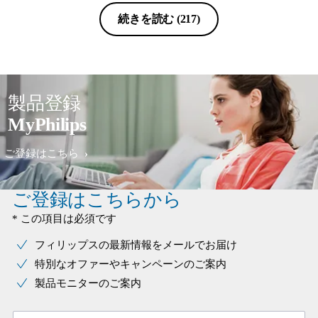
は専用カートリッジを用いないと隅々
までキレイに成らず、面倒ながら家庭
続きを読む
(217)
用スチームクリーナーで定期的に洗浄
していました。一方の本製品は水道水
の水圧で充分なので、毎日のメンテナ
ンスがストレスに感じません。高性能
シェーバーも刃が目詰まりしていたら
製品登録
使い物になりませんので日々のメンテ
MyPhilips
ナンス性の良さは大事だと思います。
本製品は自宅用で、冒頭に記した
ご登録はこちら
HQ7850は購入から15年前後経った今
でも現役で、職場で使用しています。
バッテリーや替刃の持続力も気に入っ
ご登録はこちらから
ています。
* この項目は必須です
フィリップスの最新情報をメールでお届け
特別なオファーやキャンペーンのご案内
製品モニターのご案内