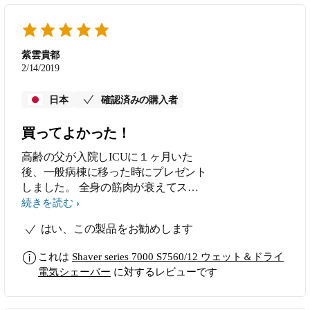
紫雲貴都
2/14/2019
日本
確認済みの購入者
買ってよかった！
高齢の父が入院しICUに１ヶ月いた
後、一般病棟に移った時にプレゼント
しました。 全身の筋肉が衰えてスプ
ーンを持つのもやっとだった父にはと
続きを読む
ても軽くて良かったみたいです。 剃
はい、この製品をお勧めします
りごこちも良いみたいです！
これは
Shaver series 7000 S7560/12 ウェット＆ドライ
電気シェーバー
に対するレビューです