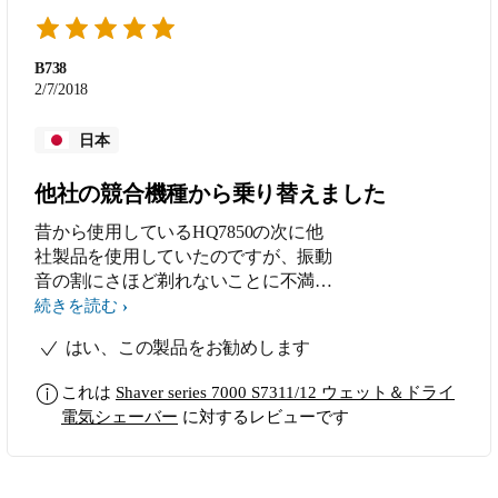
B738
2/7/2018
日本
他社の競合機種から乗り替えました
昔から使用しているHQ7850の次に他
社製品を使用していたのですが、振動
音の割にさほど剃れないことに不満を
感じていました。そこでフィリップス
続きを読む
社に回帰してみようと本製品を購入し
はい、この製品をお勧めします
ました。低騒音でありながら肌にスト
レスなく深剃りできる当該製品のコン
これは
Shaver series 7000 S7311/12 ウェット＆ドライ
セプトは昔使用していたHQ7850と変
電気シェーバー
に対するレビューです
わらないまま、とても扱いやすく進化
した印象があります。例えば毎回の清
掃のし易さが挙げられます。他社製品