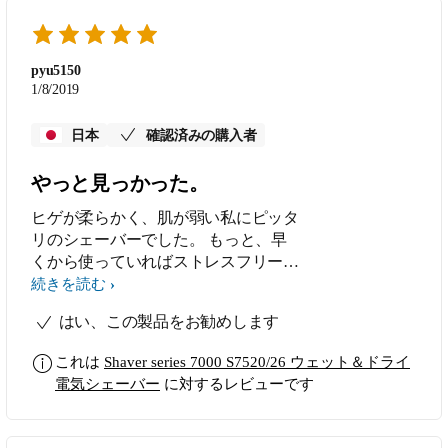
pyu5150
1/8/2019
日本
確認済みの購入者
やっと見っかった。
ヒゲが柔らかく、肌が弱い私にピッタ
リのシェーバーでした。 もっと、早
くから使っていればストレスフリーだ
ったのに。
続きを読む
はい、この製品をお勧めします
これは
Shaver series 7000 S7520/26 ウェット＆ドライ
電気シェーバー
に対するレビューです