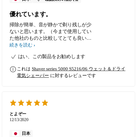
優れています。
掃除が簡単、音が静かで剃り残しが少
ないと思います。（今まで使用してい
た他社のものと比較してとても良いで
す）
続きを読む
はい、この製品をお勧めします
これは
Shaver series 5000 S5216/06 ウェット＆ドライ
電気シェーバー
に対するレビューです
とよぞー
12/13/2020
日本