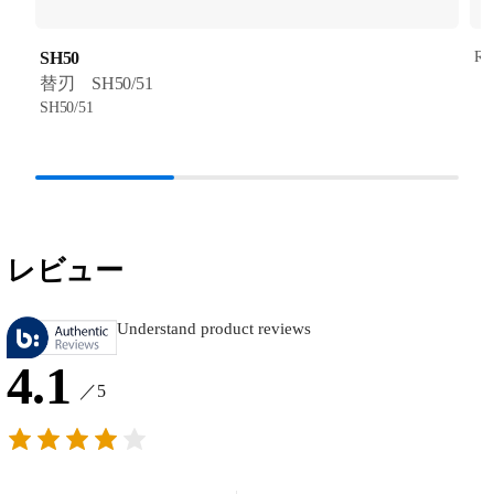
SH50
RQ
替刃 SH50/51
SH50/51
レビュー
Understand product reviews
4.1
／5