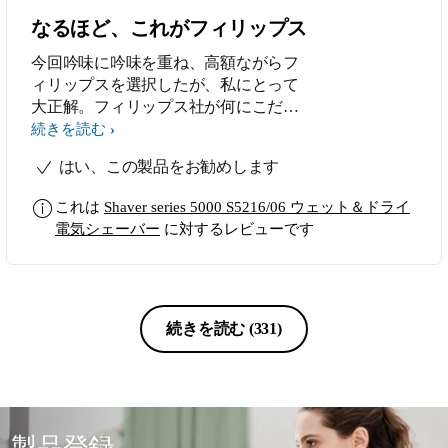
なるほど、これがフィリップス
今回吟味に吟味を重ね、高額ながらフ
ィリップスを選択したが、私にとって
大正解。フィリップス社が何にこだわ
り続けているのか。徹底して肌を削ら
続きを読む
ずに髭のみを剃る。確かに時間はかか
はい、この製品をお勧めします
るが肌が痛まない。
これは
Shaver series 5000 S5216/06 ウェット＆ドライ
電気シェーバー
に対するレビューです
続きを読む
(331)
製品登録