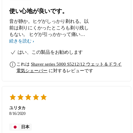
使い心地が良いです。
音が静か。ヒゲがしっかり剃れる。以
前は剃りにくかったところも剃り残し
もない。 ヒゲが引っかかって痛いこ
ともない。 音が静かすぎてヒゲが剃
続きを読む
れているのか分からないくらいだけ
はい、この製品をお勧めします
ど、しっかり剃れる。
これは
Shaver series 5000 S5212/12 ウェット＆ドライ
電気シェーバー
に対するレビューです
ユリタカ
8/16/2020
日本