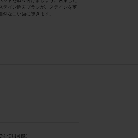
ヘッドを取り付けましょう。密集した
ステイン除去ブラシが、ステインを落
自然な白い歯に導きます。
（海外でも使用可能）