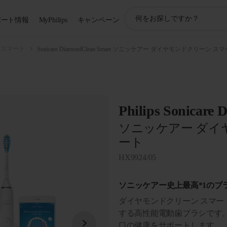
ア
ポート情報
MyPhilips
キャンペーン
イ
コ
ン
 スマート
Sonicare DiamondClean Smart ソニッケアー ダイヤモンドクリーン ス
サ
ポ
ー
ト
検
Philips Sonicare
索
ソニッケアー ダイ
ート
HX9924/05
ソニッケアー史上最高*1のブ
ダイヤモンドクリーン スマ
する高性能電動歯ブラシです。
口の健康をサポートします。