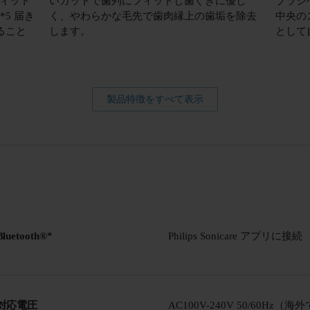
ィット
いカットで歯列にフィットし歯ぐきに優し
ブラシ
5 届き
く、やわらかな毛先で歯肉縁上の歯垢を除去
中央の
ること
します。
として
製品特徴をすべて表示
Bluetooth®*
Philips Sonicare アプリに接続
対応電圧
AC100V-240V 50/60Hz