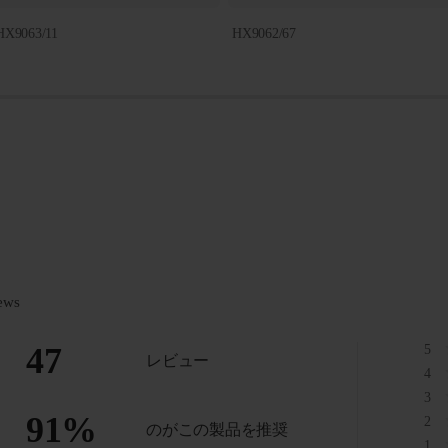
HX9063/11
HX9062/67
ews
47
5
レビュー
4
3
91
%
2
のがこの製品を推奨
1