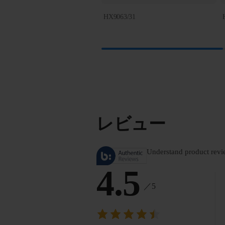
HX9063/31
レビュー
Understand product revi
4.5
／5