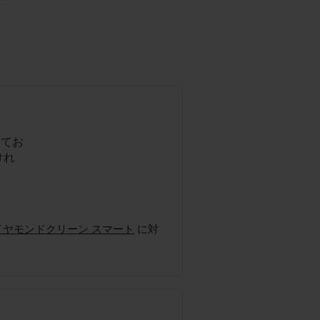
してお
けれ
ケアー ダイヤモンドクリーン スマート
に対