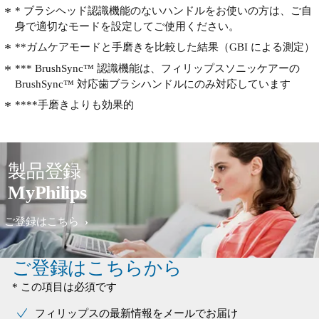
* ブラシヘッド認識機能のないハンドルをお使いの方は、ご自
身で適切なモードを設定してご使用ください。
**ガムケアモードと手磨きを比較した結果（GBI による測定）
*** BrushSync™ 認識機能は、フィリップスソニッケアーの
BrushSync™ 対応歯ブラシハンドルにのみ対応しています
****手磨きよりも効果的
製品登録
MyPhilips
ご登録はこちら
ご登録はこちらから
* この項目は必須です
フィリップスの最新情報をメールでお届け