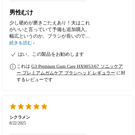
男性むけ
少し硬めが磨きごたえあり！夫はこれ
がいいと言っていて予備も追加購入。
幅広というのか、ブラシが長いので男
性にはちょうどいいのかも。
続きを読む
はい、この製品をお勧めします
これは
G3 Premium Gum Care HX9053/67 ソニッケア
ー プレミアムガムケア ブラシヘッド レギュラー
に対
するレビューです
シクラメン
8/22/2025