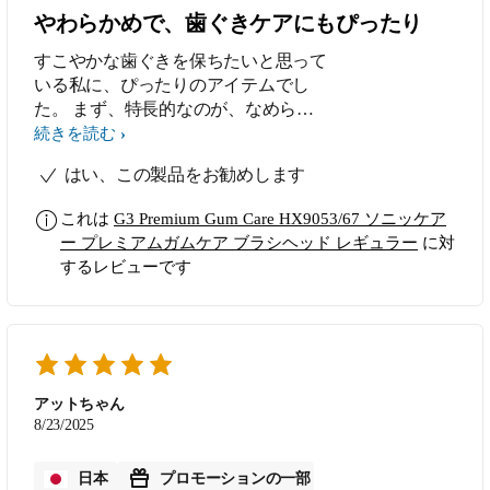
やわらかめで、歯ぐきケアにもぴったり
すこやかな歯ぐきを保ちたいと思って
いる私に、ぴったりのアイテムでし
た。 まず、特長的なのが、なめらか
なカーブを描くブラシヘッド。毛のか
続きを読む
たさがやわらかめなので、とても心地
はい、この製品をお勧めします
よく感じます。先端が特に毛先が長く
なっているのですが、そのおかげでき
これは
G3 Premium Gum Care HX9053/67 ソニッケア
ちんと歯に当たります。 パープルゴ
ー プレミアムガムケア ブラシヘッド レギュラー
に対
ム製な柔軟なヘッド部分にも注目。し
するレビューです
っかり磨けるのに圧を吸収してくれる
のか、適度な圧力で歯ぐきもすっきり
とした感じです。
アットちゃん
8/23/2025
日本
プロモーションの一部