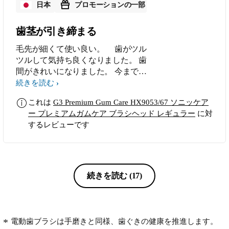
日本
プロモーションの一部
歯茎が引き締まる
毛先が細くて使い良い。 歯がツル
ツルして気持ち良くなりました。 歯
間がきれいになりました。 今まで使
っていた物より歯に優しいと感じまし
続きを読む
た。
これは
G3 Premium Gum Care HX9053/67 ソニッケア
ー プレミアムガムケア ブラシヘッド レギュラー
に対
するレビューです
続きを読む
(17)
電動歯ブラシは手磨きと同様、歯ぐきの健康を推進します。