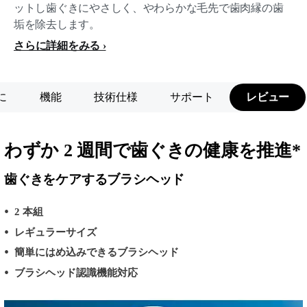
ットし歯ぐきにやさしく、やわらかな毛先で歯肉縁の歯
垢を除去します。
さらに詳細をみる
に
機能
技術仕様
サポート
レビュー
わずか 2 週間で歯ぐきの健康を推進*
歯ぐきをケアするブラシヘッド
2 本組
レギュラーサイズ
簡単にはめ込みできるブラシヘッド
ブラシヘッド認識機能対応