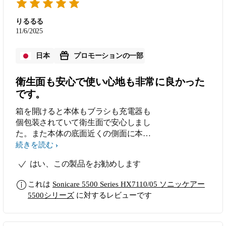
りるるる
11/6/2025
日本
プロモーションの一部
衛生面も安心で使い心地も非常に良かった
です。
箱を開けると本体もブラシも充電器も
個包装されていて衛生面で安心しまし
た。また本体の底面近くの側面に本体
を横に置いた時に転がらないようにス
続きを読む
トッパーになるような形になっていた
はい、この製品をお勧めします
のが良かったです。手に持ちやすい太
さなので持ちやすかったです。また手
これは
Sonicare 5500 Series HX7110/05 ソニッケアー
磨きに比べるとさっぱり感が比べ物に
5500シリーズ
に対するレビューです
ならないのでもう手放せないです。歯
ブラシが2本付いてるのもいいです
ね。おすすめの製品です。（10/30投