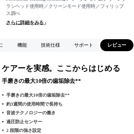
ラシヘッド使用時／クリーンモード使用時／フィリップ
ス調べ
さらに詳細をみる
に
機能
技術仕様
サポート
レビュー
ケアーを実感。ここからはじめる
手磨きの最大10倍の歯垢除去**
手磨きの最大10倍の歯垢除去**
約3週間の使用時間で長持ち
音波テクノロジーの働き
過圧防止センサー
2 段階の強さ設定