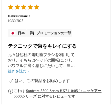
稿済み）
Habrashman12
10/30/2025
日本
プロモーションの一部
テクニックで歯をキレイにする
元々は他社の電動歯ブラシを利用して
おり、そちらはベッドの回転により、
パワフルに磨く感じにたいして、当製
品は振動で汚れを落とすという違いが
続きを読む
ありました。 他社のものは磨いた後
はい、この製品をお勧めします
に歯間に汚れが残っていたり、表面の
汚れには強いですが、歯間には弱い感
これは
Sonicare 5500 Series HX7110/05 ソニッケアー
じに対し、当製品は歯間の汚れがよく
5500シリーズ
に対するレビューです
磨けている感じがしました。 他社製
品と比べて残念な点は、パワーで磨く
わけではないため、歯磨き後のスッキ