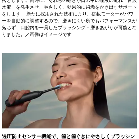
落とします。同時に、それらの動きが口の中の唾液の流れ「音波
水流」を発生させ、やさしく、効果的に歯垢をかき出すサポート
をします。 新たに採用された技術により、搭載モーターがパワ
ーを⾃動的に調整するので、磨きにくい所でもパフォーマンスが
落ちず、口腔内を一貫したブラッシング・磨きあがりが可能とな
りました。／画像はイメージです
過圧防止センサー機能で、歯と歯ぐきにやさしくブラッシン