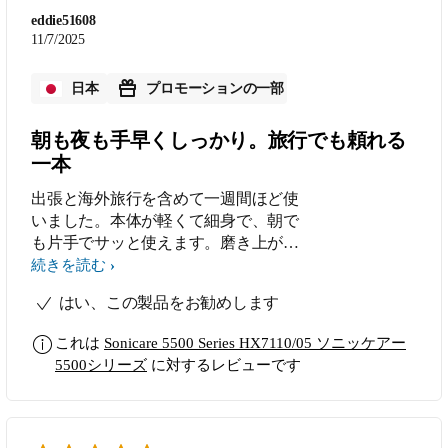
eddie51608
11/7/2025
日本
プロモーションの一部
朝も夜も手早くしっかり。旅行でも頼れる
一本
出張と海外旅行を含めて一週間ほど使
いました。本体が軽くて細身で、朝で
も片手でサッと使えます。磨き上がり
は手磨きより明らかに滑らかで、短時
続きを読む
間でもしっかり仕上がりました。力ま
はい、この製品をお勧めします
なくてよく、歯ぐきへの当たりもやさ
しいです。渡航先の宿はアメニティで
これは
Sonicare 5500 Series HX7110/05 ソニッケアー
歯ブラシが置かれていなかったのです
5500シリーズ
に対するレビューです
が、この一本を持っていったおかげで
現地でもいつもどおりのケアができま
した。日常でも旅行でも頼れる電動ブ
ラシだと感じています。