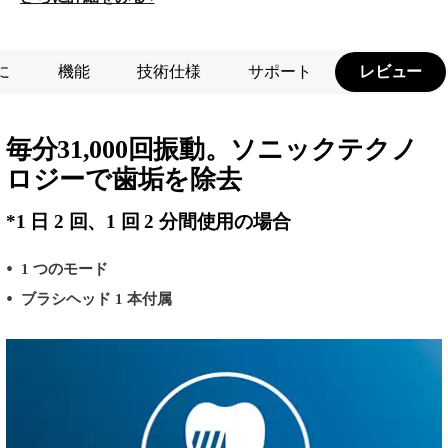
に
機能
技術仕様
サポート
レビュー
毎分31,000回振動。ソニックテクノ
ロジーで歯垢を除去
*1 日 2 回、1 回 2 分間使用の場合
1 つのモード
ブラシヘッド 1 本付属