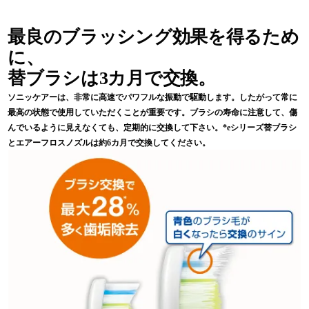
テリーがヘタった状態でも60分くらい
使用できた経験があります。エネルー
最良のブラッシング効果を得るため
プすら無かった頃のバッテリーでした
に、
が，驚異的な耐久性だったと思いま
す。そのことから，私はフィリップス
替ブラシは3カ月で交換。
社のバッテリー性能を信頼していま
ソニッケアーは、非常に高速でパワフルな振動で駆動します。したがって常に
す。
最高の状態で使用していただくことが重要です。ブラシの寿命に注意して、傷
んでいるように見えなくても、定期的に交換して下さい。*eシリーズ替ブラシ
とエアーフロスノズルは約6カ月で交換してください。