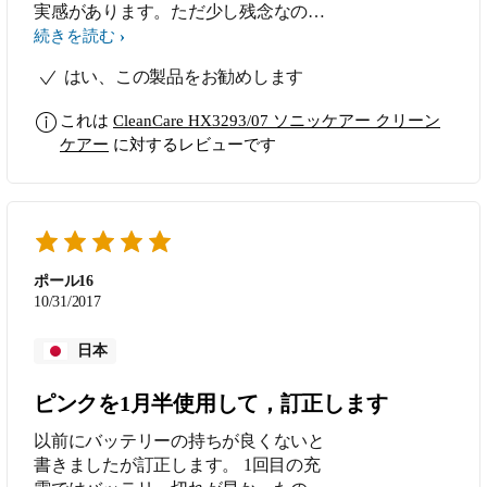
実感があります。ただ少し残念なの2
分で終わってしまうことです。やはり
続きを読む
3分ぐらいは歯みがきの時間を取りた
はい、この製品をお勧めします
いです。そこさえ良ければ文句なしに
満点です。
これは
CleanCare HX3293/07 ソニッケアー クリーン
ケアー
に対するレビューです
ポール16
10/31/2017
日本
ピンクを1月半使用して，訂正します
以前にバッテリーの持ちが良くないと
書きましたが訂正します。 1回目の充