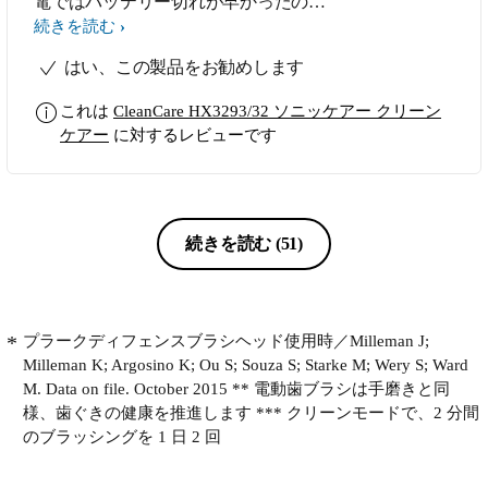
電ではバッテリー切れが早かったので
すが，2回目の充電では使用時間が大
続きを読む
きく伸びました。3回目の充電は充電
はい、この製品をお勧めします
時間50時間で，充電途中で使用するこ
となくフル充電したところ，更に大幅
これは
CleanCare HX3293/32 ソニッケアー クリーン
に使用時間が伸びました。 カタログ
ケアー
に対するレビューです
では4分／1日で10日（計40分）使える
仕様となっていますが，私の場合は8
～12分／日で3週間経って未だにバッ
テリーが切れません。既に200分を超
えていると思います。 これだけバッ
続きを読む
(51)
テリーの充電容量が大きいと，充電回
数がセーブされて長期的にバッテリー
性能が維持できるかも知れません。
その他の性能面についても大満足で
プラークディフェンスブラシヘッド使用時／Milleman J;
す。 悪いところは1つだけで，充電中
Milleman K; Argosino K; Ou S; Souza S; Starke M; Wery S; Ward
の丸2日間は使用できないことです。
M. Data on file. October 2015 ** 電動歯ブラシは手磨きと同
余談ですが，17年くらい前に買った同
様、歯ぐきの健康を推進します *** クリーンモードで、2 分間
社のシェーバーHQ6832はニッケル水
のブラッシングを 1 日 2 回
素電池だったのですが，当初のバッテ
リー容量が大きくて，10年使ってバッ