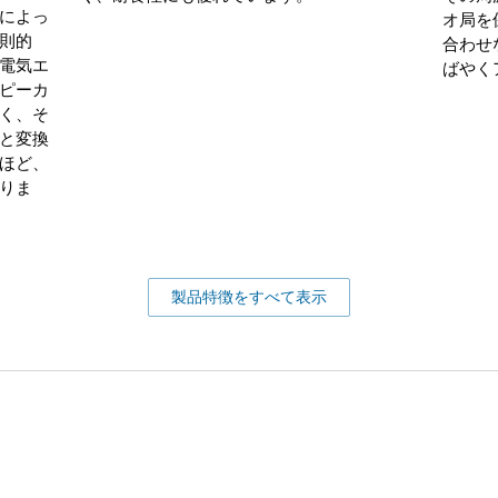
によっ
オ局を
則的
合わせ
電気エ
ばやく
ピーカ
く、そ
と変換
ほど、
りま
製品特徴をすべて表示