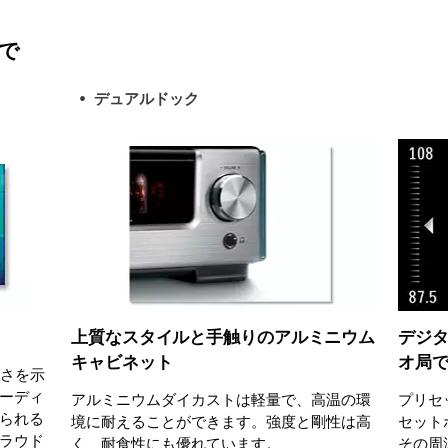
楽で
デュアルドック
上質なスタイルと手触りのアルミニウム
デジ
キャビネット
オ局
きさを示
ーディ
アルミニウムダイカストは軽量で、高温の環
プリセ
られる
境に耐えることができます。強度と剛性は高
セット
ラウド
く、耐食性にも優れています。
その周