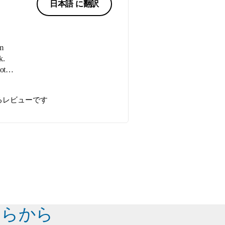
日本語 に翻訳
rm
otally
hs of
るレビューです
. And
iend
ちらから