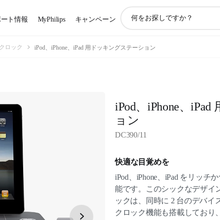
ア
ポート情報
MyPhilips
キャンペーン
イ
コ
ン
クロック
iPod、iPhone、iPad 用ドッキングステーション
サ
ポ
ー
ト
検
iPod、iPhone、
索
ョン
DC390/11
快適な目覚めを
iPod、iPhone、iPad 
能です。このシックなデザイ
ックは、同時に 2 台のデバ
クロック機能も搭載しており、