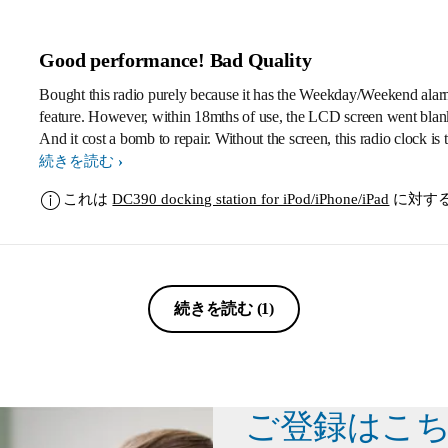
Good performance! Bad Quality
Bought this radio purely because it has the Weekday/Weekend ala
feature. However, within 18mths of use, the LCD screen went blank.
And it cost a bomb to repair. Without the screen, this radio clock is t
useless to me. This is the second bad encounter I had with Philips radio
続きを読む
clock. Bought a AJ4300B/12 radio clock, and shortly after 12mont
これは
DC390 docking station for iPod/iPhone/iPad
に対す
use, the volume dial failed. And I cannot tune my volume anymore
it cost more than the unit itself for Philips to repair for me. Won't be using
Philips product anymore. And will not recommend to any of my fr
anymore.
続きを読む
(1)
ご登録はこ