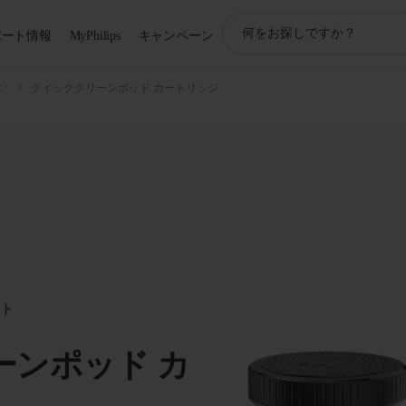
ア
ポート情報
MyPhilips
キャンペーン
イ
コ
ン
グ
クイッククリーンポッド カートリッジ
サ
ポ
ー
ト
検
索
ート
ーンポッド カ