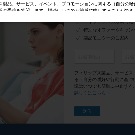
* この項目は必須です
フィリップスの最新情報
特別なオファーやキャン
製品モニターのご案内
お名前(姓)
お名
フィリップス製品、サービス
る（自分の嗜好や行動に基づ
読はいつでも簡単に中止する
詳しくはこちら