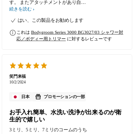
す。 またアタッチメントがあり自分
の思う長さにトリミングでき、すてき
続きを読む
な商品です。 双方向ですることがで
はい、この製品をお勧めします
き、肌にやさしい設計になっていると
ころも魅力です
これは
Bodygroom Series 3000 BG3027/03 シャワー対
応／ボディー用トリマー
に対するレビューです
笑門来福
10/2/2024
日本
プロモーションの一部
お手入れ簡単、水洗い洗浄が出来るのが衛
生的で嬉しい
3ミリ、5ミリ、7ミリのコームのうち