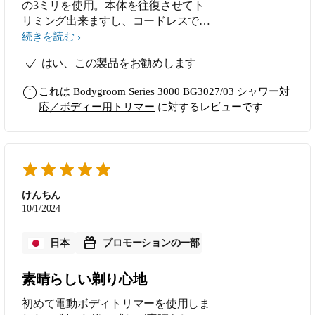
の3ミリを使用。本体を往復させてト
リミング出来ますし、コードレスで使
用出来ますので、ムダ毛を楽に処理出
続きを読む
来ました。本体サイズもコンパクトで
はい、この製品をお勧めします
扱いやすかったです。コームと肌の接
地面も特に痛みはございませんでし
これは
Bodygroom Series 3000 BG3027/03 シャワー対
た。使用後はコームは勿論のこと、ヘ
応／ボディー用トリマー
に対するレビューです
ッド部分も水洗い洗浄が出来るので衛
生的なのが嬉しいですね。オイルを差
さなくても良いのも楽で良いです。
けんちん
10/1/2024
日本
プロモーションの一部
素晴らしい剃り心地
初めて電動ボディトリマーを使用しま