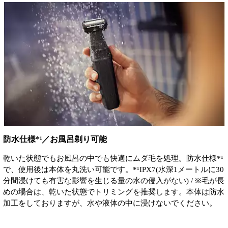
防水仕様*¹／お風呂剃り可能
乾いた状態でもお風呂の中でも快適にムダ毛を処理。防水仕様*¹
で、使用後は本体を丸洗い可能です。*¹IPX7(水深1メートルに30
分間浸けても有害な影響を生じる量の水の侵入がない)​ / ※毛が長
めの場合は、乾いた状態でトリミングを推奨します。本体は防水
加工をしておりますが、水や液体の中に浸けないでください。