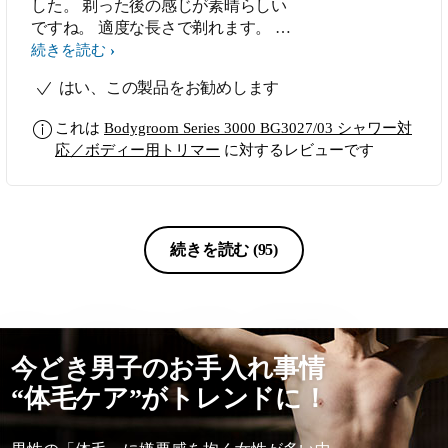
した。 剃った後の感じが素晴らしい
ですね。 適度な長さで剃れます。 あ
まり深剃りには向かなそうですが、サ
続きを読む
ラッと剃るには充分です。 引き続
はい、この製品をお勧めします
き、使っていきたいと思います。
これは
Bodygroom Series 3000 BG3027/03 シャワー対
応／ボディー用トリマー
に対するレビューです
続きを読む
(95)
今どき男子のお手入れ事情
“体毛ケア”がトレンドに！