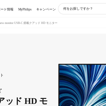
ア
ポート情報
MyPhilips
キャンペーン
イ
コ
ン
iness monitor USB-C 搭載クアッド HD モニター
サ
ポ
ー
ト
検
索
ート
r
アッド HD モ