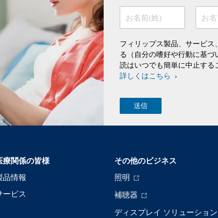
お名前(姓)
お名
フィリップス製品、サービス
る（自分の嗜好や行動に基づ
読はいつでも簡単に中止する
詳しくはこちら
医療関係の皆様
その他のビジネス
製品情報
照明
サービス
補聴器
ディスプレイ ソリューション