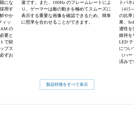
能にな
速です。また、100Hz のフレームレートによ
トパネ
採用す
り、ゲーマーは敵の動きを極めてスムーズに
（415～
鮮やか
表示する重要な画像を確認できるため、簡単
の比率
フィッ
に照準を合わせることができます。
果、So
AM の
適性を
必要と
維持をサ
トで財
LED
ップス
について
必ずお
（ハー
済みで
製品特徴をすべて表示