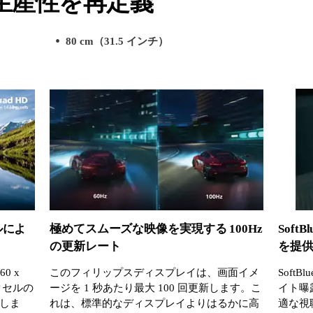
生産性を再定義
80 cm（31.5 インチ）
セルによ
極めてスムーズな映像を実現する 100Hz
Sof
の更新レート
を提
0 x
このフィリップスディスプレイは、画面イメ
Soft
ピクセルの
ージを 1 秒あたり最大 100 回更新します。こ
イト曝
現しま
れは、標準的なディスプレイよりはるかに高
適な視