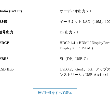
Audio (In/Out)
オーディオ出力 x 1
RJ45
イーサネット LAN（10M／10
信号出力
DP 出力 x 1
HDCP
HDCP 1.4（HDMI / DisplayPo
DisplayPort / USB-C）
HBR3
有（DP、USB-C）
USB Hub
USB3.2、Gen1、5G、アッ
ンストリーム：USB-A x4（x1 
技術仕様をすべて表示