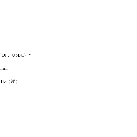
I／DP／USBC）*
）mm
0 Hz（縦）