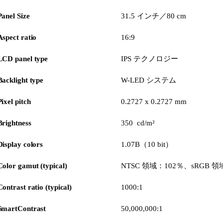
Panel Size
31.5 インチ／80 cm
Aspect ratio
16:9
LCD panel type
IPS テクノロジー
Backlight type
W-LED システム
Pixel pitch
0.2727 x 0.2727 mm
Brightness
350 cd/m²
Display colors
1.07B（10 bit）
Color gamut (typical)
NTSC 領域：102％、sRGB 領
Contrast ratio (typical)
1000:1
SmartContrast
50,000,000:1