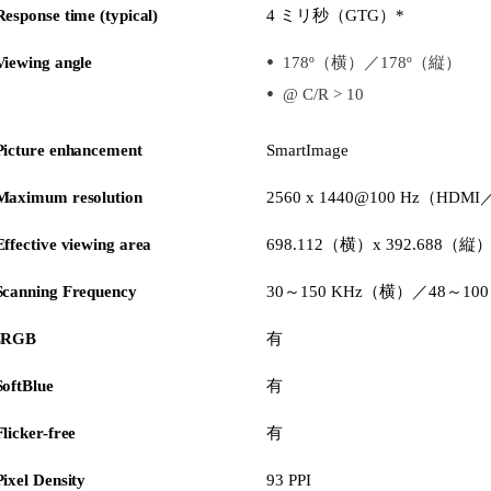
Response time (typical)
4 ミリ秒（GTG）*
Viewing angle
178º（横）／178º（縦）
@ C/R > 10
Picture enhancement
SmartImage
Maximum resolution
2560 x 1440@100 Hz（HDM
Effective viewing area
698.112（横）x 392.688（縦
Scanning Frequency
30～150 KHz（横）／48～10
sRGB
有
SoftBlue
有
Flicker-free
有
Pixel Density
93 PPI