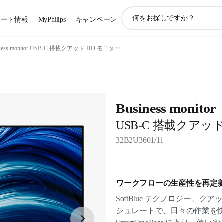
ア
ポート情報
MyPhilips
キャンペーン
イ
コ
ン
iness monitor USB-C 搭載クアッド HD モニター
サ
ポ
ー
ト
検
Business monitor
索
USB-C 搭載クアッ
32B2U3601/11
ワークフローの生産性を再定
SoftBlue テクノロジー、クア
シュレートで、日々の作業を