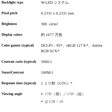
Backlight type
W-LED システム
Pixel pitch
0.2331 x 0.2331 mm
Brightness
300 cd/m²
Display colors
約 1677 万色
Color gamut (typical)
DCI-P3：95*、sRGB 127％*、Adobe
RGB 92％*
Contrast ratio (typical)
5000:1
SmartContrast
100M:1
Response time (typical)
1 ミリ秒（GTG）*
Viewing angle
178º（横）／178º（縦）
@ C/R > 10