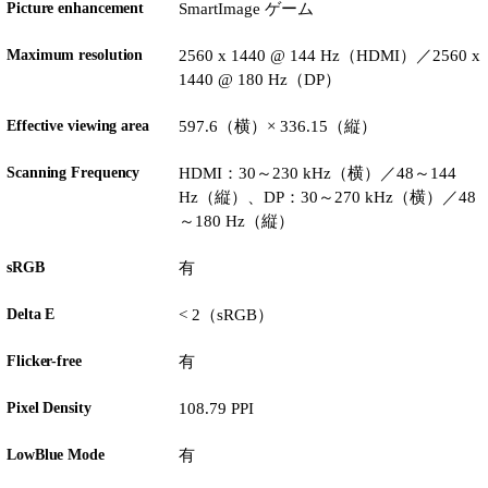
Picture enhancement
SmartImage ゲーム
Maximum resolution
2560 x 1440 @ 144 Hz（HDMI）／2560 x
1440 @ 180 Hz（DP）
Effective viewing area
597.6（横）× 336.15（縦）
Scanning Frequency
HDMI：30～230 kHz（横）／48～144
Hz（縦）、DP：30～270 kHz（横）／48
～180 Hz（縦）
sRGB
有
Delta E
< 2（sRGB）
Flicker-free
有
Pixel Density
108.79 PPI
LowBlue Mode
有