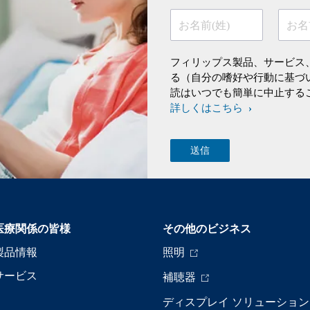
お名前(姓)
お名
フィリップス製品、サービス
る（自分の嗜好や行動に基づ
読はいつでも簡単に中止する
詳しくはこちら
医療関係の皆様
その他のビジネス
製品情報
照明
サービス
補聴器
ディスプレイ ソリューション