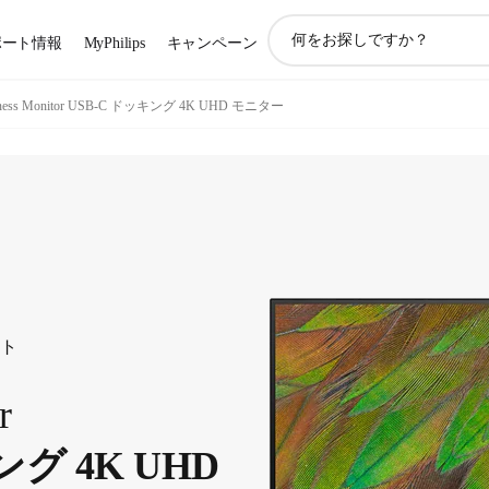
ア
ポート情報
MyPhilips
キャンペーン
イ
コ
ン
iness Monitor USB-C ドッキング 4K UHD モニター
サ
ポ
ー
ト
検
索
ート
r
ング 4K UHD