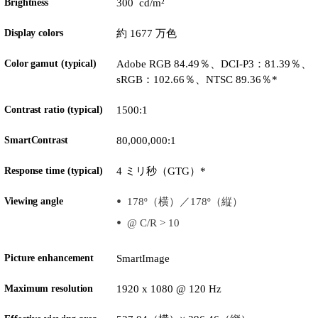
Brightness
300 cd/m²
Display colors
約 1677 万色
Color gamut (typical)
Adobe RGB 84.49％、DCI-P3：81.39％、
sRGB：102.66％、NTSC 89.36％*
Contrast ratio (typical)
1500:1
SmartContrast
80,000,000:1
Response time (typical)
4 ミリ秒（GTG）*
Viewing angle
178º（横）／178º（縦）
@ C/R > 10
Picture enhancement
SmartImage
Maximum resolution
1920 x 1080 @ 120 Hz