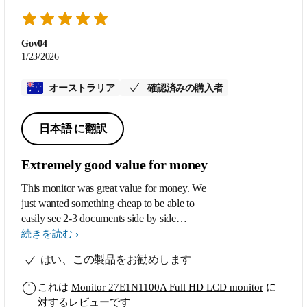
Gov04
1/23/2026
オーストラリア
確認済みの購入者
日本語 に翻訳
Extremely good value for money
This monitor was great value for money. We
just wanted something cheap to be able to
easily see 2-3 documents side by side
instead of making do with a 13” laptop
続きを読む
screen and we have been extremely
はい、この製品をお勧めします
impressed with this monitor. Easy to set up
and use.
これは
Monitor 27E1N1100A Full HD LCD monitor
に
対するレビューです