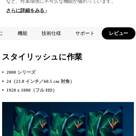
など、作業環境に不可欠な機能が備わっています。
さらに詳細をみる
に
機能
技術仕様
サポート
レビュー
スタイリッシュに作業
2000 シリーズ
24（23.8 インチ／60.5 cm 対角）
1920 x 1080（フル HD）