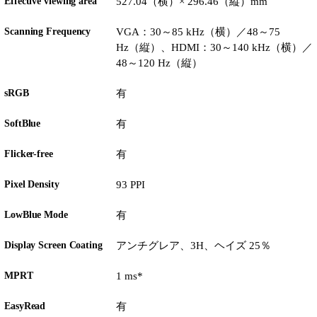
Effective viewing area
527.04（横）× 296.46（縦）mm
Scanning Frequency
VGA：30～85 kHz（横）／48～75
Hz（縦）、HDMI：30～140 kHz（横）／
48～120 Hz（縦）
sRGB
有
SoftBlue
有
Flicker-free
有
Pixel Density
93 PPI
LowBlue Mode
有
Display Screen Coating
アンチグレア、3H、ヘイズ 25％
MPRT
1 ms*
EasyRead
有