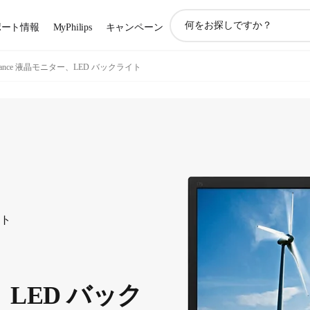
ア
ポート情報
MyPhilips
キャンペーン
イ
コ
ン
lliance 液晶モニター、LED バックライト
サ
ポ
ー
ト
検
索
ート
LED バック