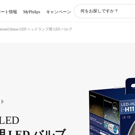
ア
ポート情報
MyPhilips
キャンペーン
イ
コ
ン
-tremeUltinon LED ヘッドランプ用 LED バルブ
サ
ポ
ー
ト
検
索
ート
 LED
 LED バルブ