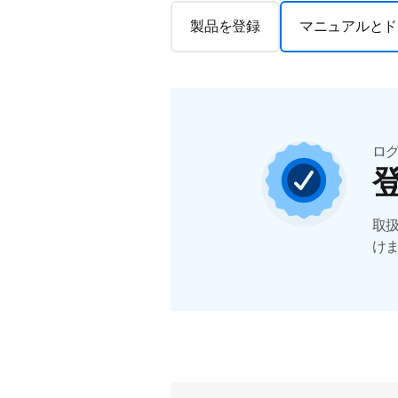
製品を登録
マニュアルとド
ロ
取
け