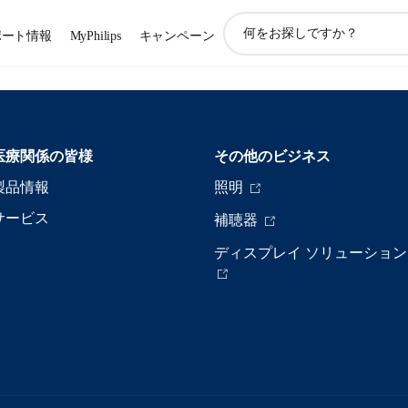
ア
ポート情報
MyPhilips
キャンペーン
イ
コ
ン
サ
ポ
ー
医療関係の皆様
その他のビジネス
ト
検
製品情報
照明
索
サービス
補聴器
ディスプレイ ソリューション