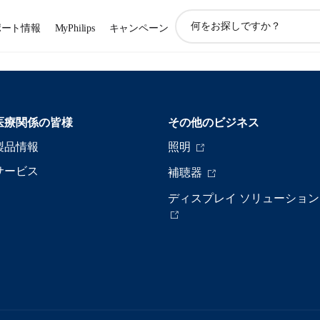
ア
ポート情報
MyPhilips
キャンペーン
イ
コ
ン
サ
ポ
ー
医療関係の皆様
その他のビジネス
ト
検
製品情報
照明
索
サービス
補聴器
ディスプレイ ソリューション