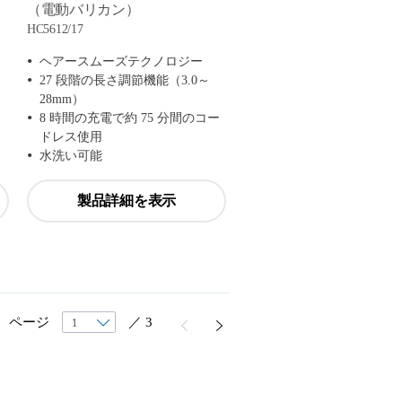
（電動バリカン）
HC5612/17
ヘアースムーズテクノロジー
27 段階の長さ調節機能（3.0～
28mm）
8 時間の充電で約 75 分間のコー
ドレス使用
水洗い可能
製品詳細を表示
ページ
／
3