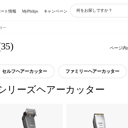
ア
ポート情報
MyPhilips
キャンペーン
イ
コ
ン
ター
サ
ポ
(
35
)
ー
ページ内
ト
検
索
セルフヘアーカッター
ファミリーヘアーカッター
シリーズヘアーカッター