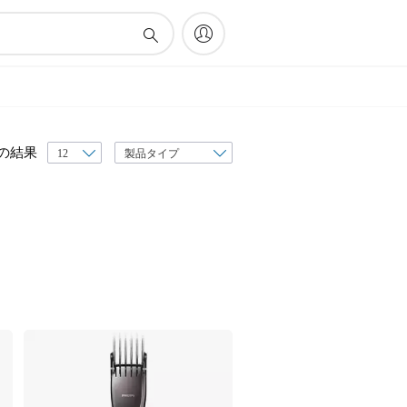
表
の結果
示
順
序