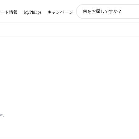
ア
ポート情報
MyPhilips
キャンペーン
イ
コ
ン
サ
ポ
ー
ト
検
索
す。