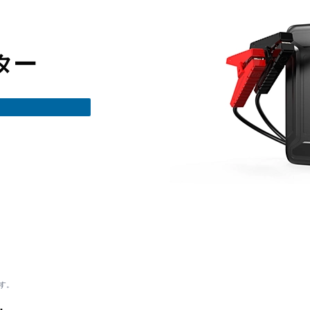
ター
す。