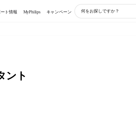
ア
ポート情報
MyPhilips
キャンペーン
イ
コ
ン
サ
ポ
ー
ト
検
索
タント