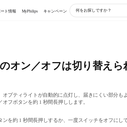
ア
ポート情報
MyPhilips
キャンペーン
イ
コ
ン
サ
ポ
ー
ト
検
のオン／オフは切り替えら
索
、オプティライトが自動的に点灯し、届きにくい部分も
オフボタンを約 1 秒間長押しします。
タンを約 1 秒間長押しするか、一度スイッチをオフにし