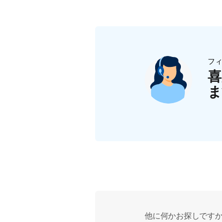
フ
喜
ま
他に何かお探しです