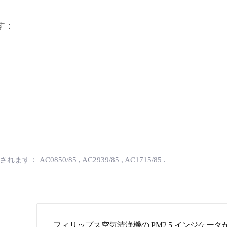
す：
用されます：
AC0850/85
, AC2939/85
, AC1715/85
.
フィリップス空気清浄機の PM2.5 インジケー