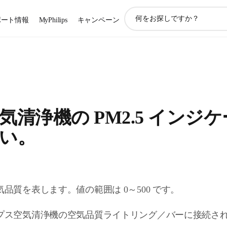
ア
ポート情報
MyPhilips
キャンペーン
イ
コ
ン
サ
ポ
ー
ト
検
清浄機の PM2.5 インジ
索
い。
気品質を表します。値の範囲は 0～500 です。
リップス空気清浄機の空気品質ライトリング／バーに接続