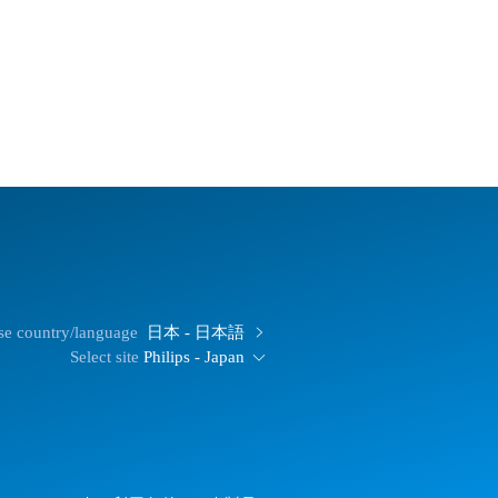
e country/language
日本 - 日本語
Select site
Philips - Japan