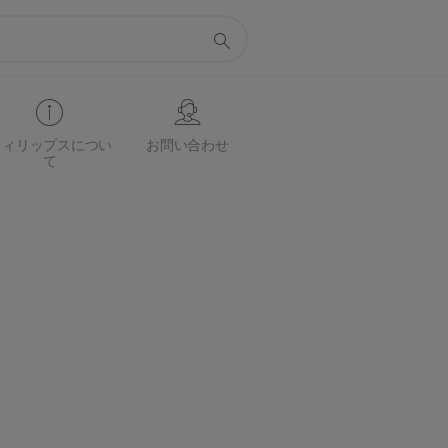
フィリップスについ
お問い合わせ
て