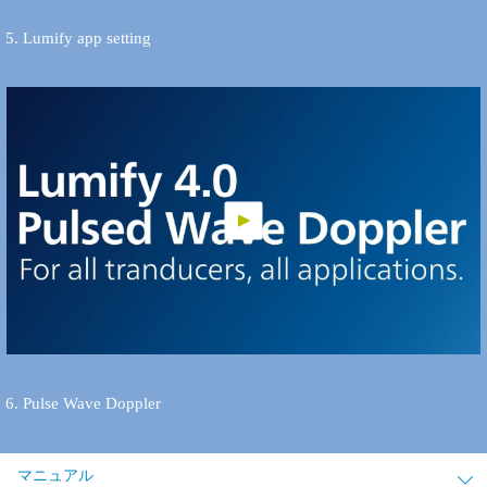
5. Lumify app setting
6. Pulse Wave Doppler
マニュアル