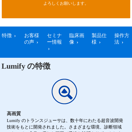
よろしくお願いします。
特徴
お客様
セミナ
臨床画
製品仕
操作方
の声
ー情報
像
様
法
Lumify の特徴
高画質
Lumify のトランスジューサは、数十年にわたる超音波開発
技術をもとに開発されました。さまざまな環境、診断領域