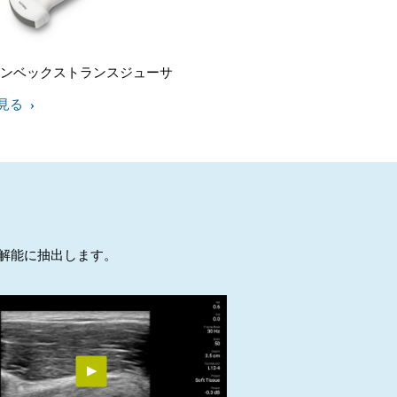
2 コンベックストランスジューサ
見る
分解能に抽出します。