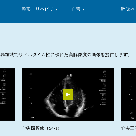
整形・リハビリ
血管
呼吸器
循環器領域でリアルタイム性に優れた高解像度の画像を提供します。
心尖四腔像（S4-1)
心尖三腔