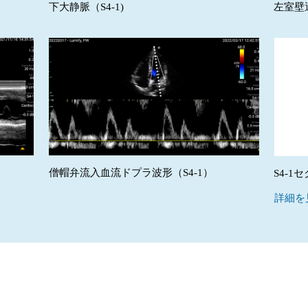
下大静脈（S4-1)
左室壁運動
僧帽弁流入血流ドプラ波形（S4-1）
S4-
詳細を