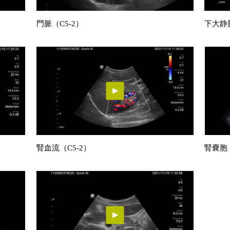
門脈（C5-2）
下大静脈
腎血流（C5-2）
腎嚢胞（