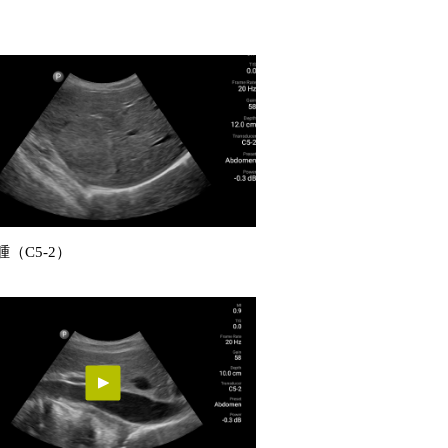
（C5-2）