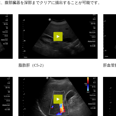
サは、腹部臓器を深部までクリアに描出することが可能です。
脂肪肝（C5-2）
肝血管腫