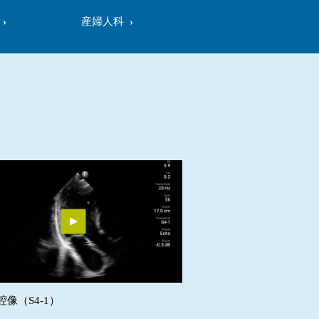
産婦人科
像（S4-1）