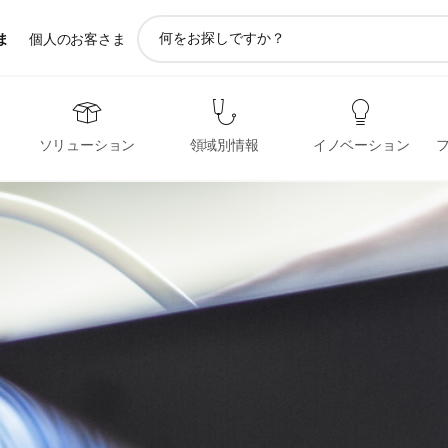
ア
ま
個人のお客さま
イ
コ
ン
サ
ポ
ソリューション
領域別情報
イノベーション
ー
ト
検
索