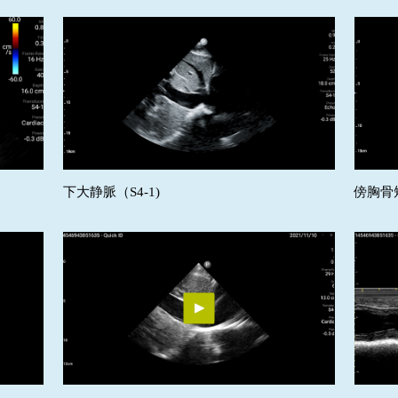
下大静脈（S4-1)
傍胸骨短