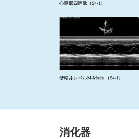
心窩部四腔像（S4-1)
僧帽弁レベルM-Mode （S4-1)
消化器