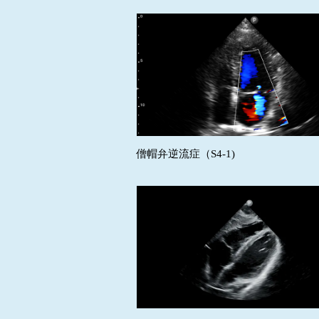
僧帽弁逆流症（S4-1)