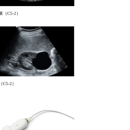
（C5-2）
C5-2）