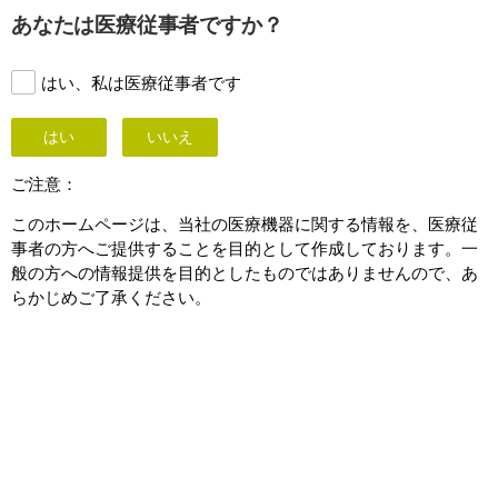
This page is also available in
United States (English)
あなたは医療従事者ですか？
はい、私は医療従事者です
はい
いいえ
ご注意：
このホームページは、当社の医療機器に関する情報を、医療従
事者の方へご提供することを目的として作成しております。一
般の方への情報提供を目的としたものではありませんので、あ
らかじめご了承ください。
Azurionがパフォーマンスと
優れたケアを一体化する