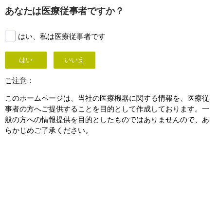
This page is also available in
United States (English)
あなたは医療従事者ですか？
はい、私は医療従事者です
はい
いいえ
ご注意：
このホームページは、当社の医療機器に関する情報を、医療従
事者の方へご提供することを目的として作成しております。一
般の方への情報提供を目的としたものではありませんので、あ
らかじめご了承ください。
Deep venous procedures
Vascular care
のページへ