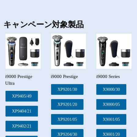
キャンペーン対象製品
i9000 Prestige
i9000 Prestige
i9000 Series
Ultra
XP9201/30
X9000/30
XP9405/49
XP9201/20
X9000/05
XP9404/21
XP9201/05
X9001/05
XP9402/21
XP9204/30
X9001/20