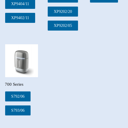
XP9404/11
XP9202/20
XP9402/11
XP9202/05
700 Series
S792/06
S793/06