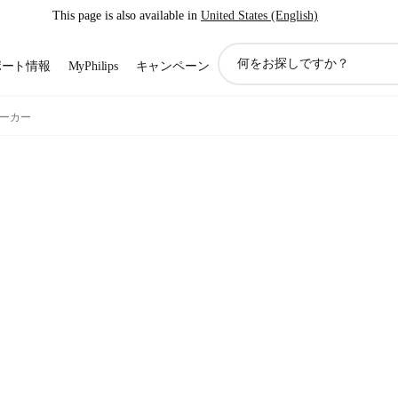
This page is also available in
United States (English)
ア
ポート情報
MyPhilips
キャンペーン
イ
コ
ン
スピーカー
サ
ポ
ー
ト
検
索