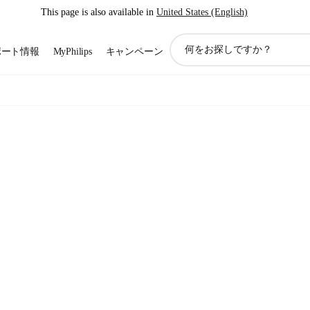
This page is also available in
United States (English)
ア
ポート情報
MyPhilips
キャンペーン
イ
コ
ン
サ
ポ
ー
ト
検
索