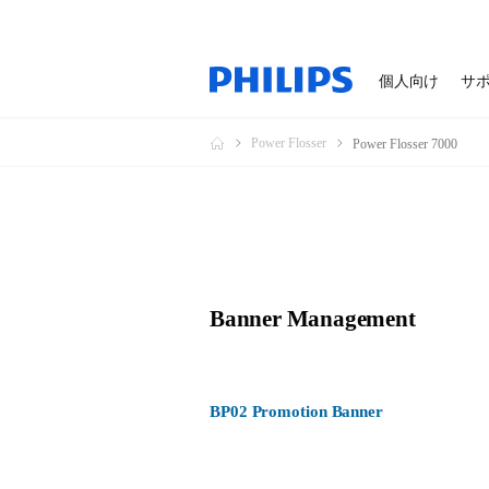
個人向け
サ
Power Flosser
Power Flosser 7000
Banner Management
BP02 Promotion Banner