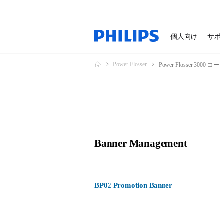
個人向け
サ
Power Flosser
Power Flosser 3000
Banner Management
BP02 Promotion Banner