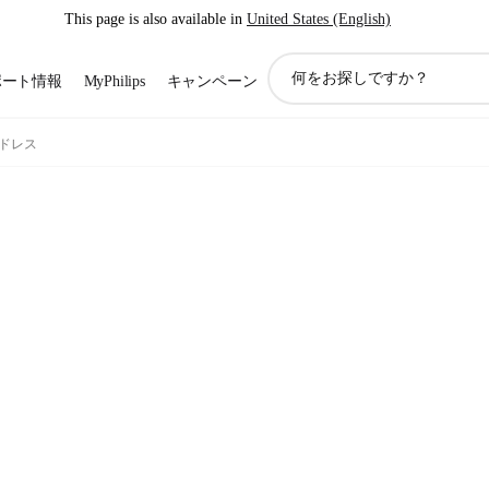
This page is also available in
United States (English)
ア
ポート情報
MyPhilips
キャンペーン
イ
コ
ン
 コードレス
サ
ポ
ー
ト
検
索