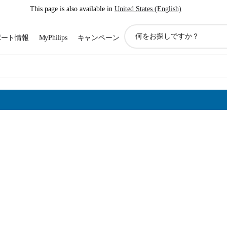
This page is also available in
United States (English)
ア
ポート情報
MyPhilips
キャンペーン
イ
コ
ン
サ
ポ
ー
ト
検
索