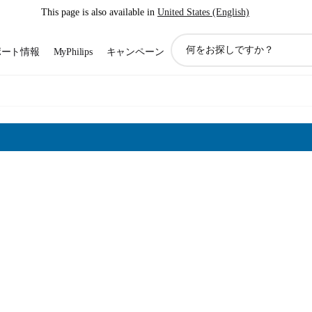
This page is also available in
United States (English)
ア
ポート情報
MyPhilips
キャンペーン
イ
コ
ン
サ
ポ
ー
ト
検
索