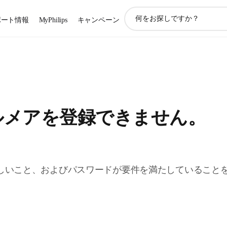
ア
ポート情報
MyPhilips
キャンペーン
イ
コ
ン
サ
ポ
ー
ト
検
ルメアを登録できません。
索
しいこと、およびパスワードが要件を満たしていること