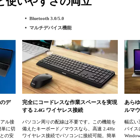
と使いやすさの両立
Bluetooth 3.0/5.0
マルチデバイス機能
スとのデ
完全にコードレスな作業スペースを実現
あら
する 2.4G ワイヤレス接続
ルマ
デュアル接
パソコン周りの配線は不要です。この機能を
幅広い互
を簡単に切
備えたキーボード／マウスなら、高速 2.4Hz
バイス
との安
ワイヤレス接続でパソコンに接続可能。簡単
Windo