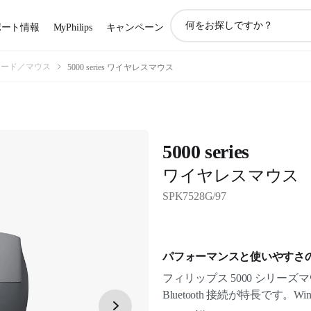
ア
ポート情報
MyPhilips
キャンペーン
イ
コ
ン
ボード／マウス
5000 series ワイヤレスマウス
サ
ポ
ー
ト
検
5000 series
索
ワイヤレスマウス
SPK7528G/97
パフォーマンスと使いやすさ
フィリップス 5000 シリー
Bluetooth 接続が特長です。Win