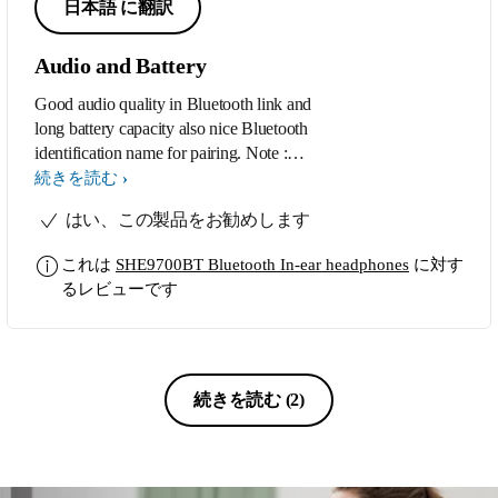
日本語 に翻訳
Audio and Battery
Good audio quality in Bluetooth link and
long battery capacity also nice Bluetooth
identification name for pairing. Note :
Current Bluetooth colour is black, request
続きを読む
for red,green and light blue colour in next
はい、この製品をお勧めします
product release.
これは
SHE9700BT Bluetooth In-ear headphones
に対す
るレビューです
続きを読む
(2)