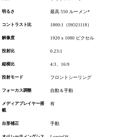
明るさ
最高 550 ルーメン*
コントラスト比
1800:1（ISO21118）
解像度
1920 x 1080 ピクセル
投射比
0.23:1
縦横比
4:3、16:9
投射モード
フロントシーリング
フォーカス調整
自動＆手動
メディアプレイヤー搭
有
載
台形補正
手動
オペレーティングシス
LuminOS