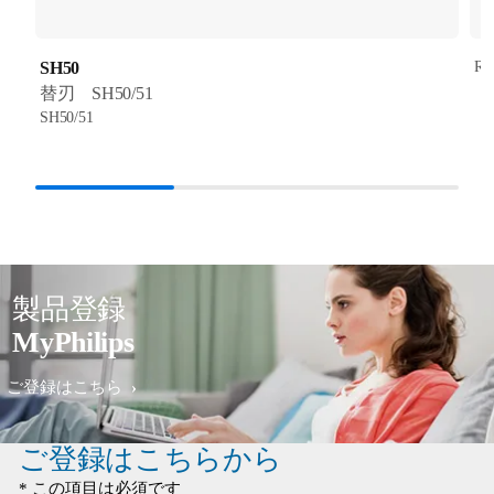
SH50
RQ
替刃 SH50/51
SH50/51
製品登録
MyPhilips
ご登録はこちら
ご登録はこちらから
* この項目は必須です