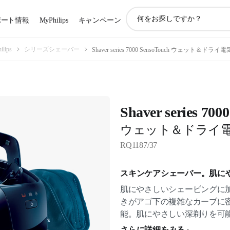
ア
ポート情報
MyPhilips
キャンペーン
イ
コ
ン
ips
シリーズシェーバー
Shaver series 7000 SensoTouch ウェット＆ド
サ
ポ
ー
ト
検
Shaver series 700
索
ウェット＆ドライ
RQ1187/37
スキンケアシェーバー。肌に
肌にやさしいシェービングに
きがアゴ下の複雑なカーブに
能。肌にやさしい深剃りを可
さらに詳細をみる