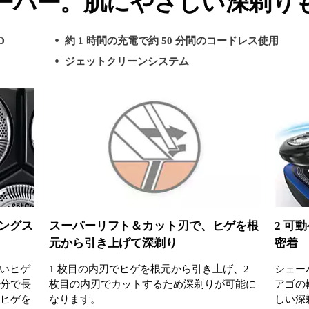
ーバー。肌にやさしい深剃り
D
約 1 時間の充電で約 50 分間のコードレス使用
ジェットクリーンシステム
ングス
スーパーリフト＆カット刃で、ヒゲを根
2 可
元から引き上げて深剃り
密着
いヒゲ
1 枚目の内刃でヒゲを根元から引き上げ、2
シェー
部分で長
枚目の内刃でカットするため深剃りが可能に
アゴの
いヒゲを
なります。
しい深