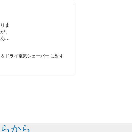
おりま
すが、
はあり
ので、
ます。
/16 ウェット＆ドライ電気シェーバー
に対す
ちらから