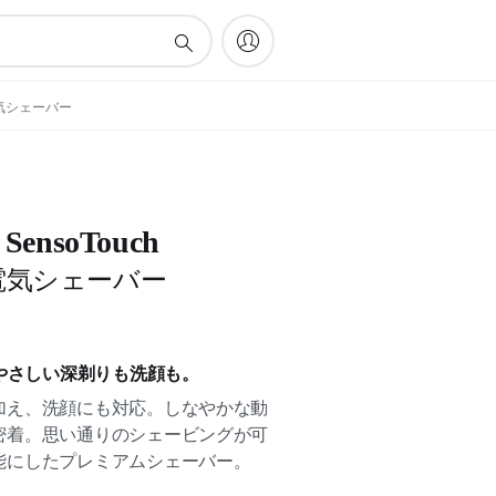
ライ電気シェーバー
0 SensoTouch
電気シェーバー
やさしい深剃りも洗顔も。
加え、洗顔にも対応。しなやかな動
密着。思い通りのシェービングが可
能にしたプレミアムシェーバー。