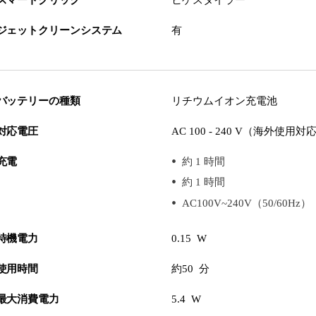
ジェットクリーンシステム
有
バッテリーの種類
リチウムイオン充電池
対応電圧
AC 100 - 240 V（海外使用対
充電
約 1 時間
約 1 時間
AC100V~240V（50/60Hz）
待機電力
0.15 W
使用時間
約50 分
最大消費電力
5.4 W