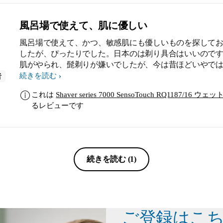
風呂場で使えて、肌に優しい
風呂場で使えて、かつ、敏感肌にも優しいものを探して
したが、ぴったりでした。日本のは剃り具合はいいので
肌がやられ、髭剃りが嫌いでしたが、今は昔ほどいやで
ません。今回のコストパフォーマンスに満足しています
続きを読む
者
次回はより上位のシリーズでより満足したいと思ってい
これは
Shaver series 7000 SensoTouch RQ1187
るレビューです
続きを読む
(1)
ご登録はこ