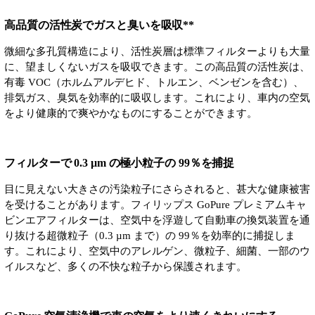
高品質の活性炭でガスと臭いを吸収**
微細な多孔質構造により、活性炭層は標準フィルターよりも大量
に、望ましくないガスを吸収できます。この高品質の活性炭は、
有毒 VOC（ホルムアルデヒド、トルエン、ベンゼンを含む）、
排気ガス、臭気を効率的に吸収します。これにより、車内の空気
をより健康的で爽やかなものにすることができます。
フィルターで 0.3 µm の極小粒子の 99％を捕捉
目に見えない大きさの汚染粒子にさらされると、甚大な健康被害
を受けることがあります。フィリップス GoPure プレミアムキャ
ビンエアフィルターは、空気中を浮遊して自動車の換気装置を通
り抜ける超微粒子（0.3 µm まで）の 99％を効率的に捕捉しま
す。これにより、空気中のアレルゲン、微粒子、細菌、一部のウ
イルスなど、多くの不快な粒子から保護されます。