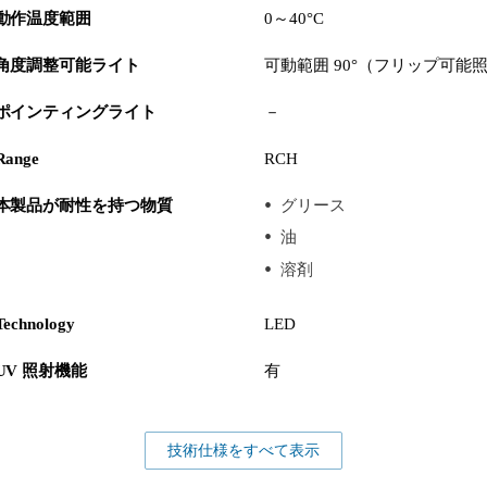
動作温度範囲
0～40°C
角度調整可能ライト
可動範囲 90°（フリップ可能
ポインティングライト
－
Range
RCH
本製品が耐性を持つ物質
グリース
油
溶剤
Technology
LED
UV 照射機能
有
技術仕様をすべて表示