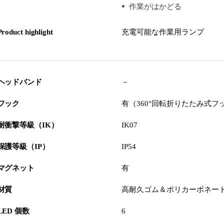
作業がはかどる
Product highlight
充電可能な作業用ランプ
ヘッドバンド
－
フック
有（360°回転折りたたみ式フ
耐衝撃等級（IK）
IK07
保護等級（IP）
IP54
マグネット
有
材質
高耐久ゴム＆ポリカーボネー
LED 個数
6