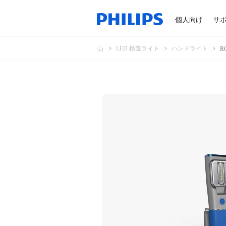
個人向け
サ
LED 検査ライト
ハンドライト
R