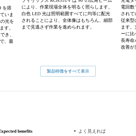
フィリップス RCH31UV は 90°の広角ビーム
充電タ
により、作業現場全体を明るく照らします。
電回数
D を搭
白色 LED 光は照明範囲すべてに均等に配光
されて
えていま
されることにより、全体像はもちろん、細部
従来型
ンの光を
まで見逃さず作業を進められます。
ます。
ます。
ーに比
射でき、
長寿命
で、最
改善が
製品特徴をすべて表示
Expected benefits
よく見えれば