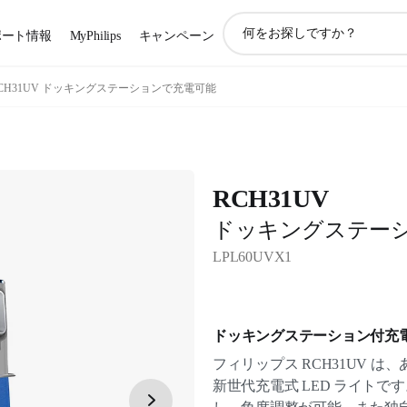
ア
ポート情報
MyPhilips
キャンペーン
イ
コ
ン
CH31UV ドッキングステーションで充電可能
サ
ポ
ー
ト
検
RCH31UV
索
ドッキングステー
LPL60UVX1
ドッキングステーション付充電式
フィリップス RCH31UV 
新世代充電式 LED ライトです。