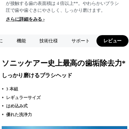
が接触する歯の表面積は 4 倍以上**。やわらかいブラシ
圧で歯や歯ぐきにやさしく、しっかり磨けます。
さらに詳細をみる
に
機能
技術仕様
サポート
レビュー
ソニッケアー史上最高の歯垢除去力*
しっかり磨けるブラシヘッド
3 本組
レギュラーサイズ
はめ込み式
優れた洗浄力