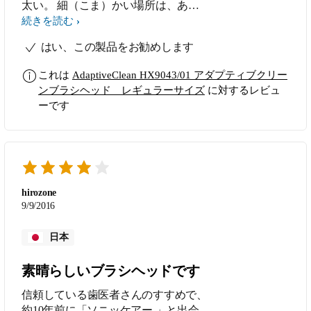
太い。 細（こま）かい場所は、あま
り得意ではなさそうに見える。 実際
続きを読む
に磨いている最中は、点ではなく面で
はい、この製品をお勧めします
当たっているような感触。 磨き終わ
った後は、予想外に舌で触れるとつる
これは
AdaptiveClean HX9043/01 アダプティブクリー
つる感がある。 周囲のゴムと水流の
ンブラシヘッド レギュラーサイズ
に対するレビュ
ハイブリッドな、ハイテク技術による
ーです
ものらしい。 こちらを使用すると、
華奢な従来品には戻りにくい。 寿命
も、長持ちしそうで期待がもてる。
hirozone
9/9/2016
日本
素晴らしいブラシヘッドです
信頼している歯医者さんのすすめで、
約10年前に「ソニッケアー 」と出会