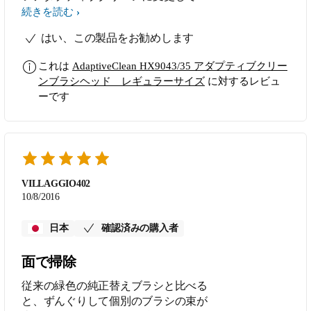
満足！
続きを読む
はい、この製品をお勧めします
これは
AdaptiveClean HX9043/35 アダプティブクリー
ンブラシヘッド レギュラーサイズ
に対するレビュ
ーです
VILLAGGIO402
10/8/2016
日本
確認済みの購入者
面で掃除
従来の緑色の純正替えブラシと比べる
と、ずんぐりして個別のブラシの束が