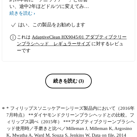
い、途中2年ほどドルツに変えてみま
したが、やはりきれいになった感覚が
続きを読む
「ソニッケアー 」のほうが、上で
はい、この製品をお勧めします
す。 さらに今回のブラシヘッドは優
しい当て方でも、とてもツルツルに仕
これは
AdaptiveClean HX9045/01 アダプティブクリー
上がります。 最近気になる歯茎にも
ンブラシヘッド レギュラーサイズ
に対するレビュ
やさしいです。 ブラシの青い毛先が
ーです
白く変わり交換時期を知らせてくれる
機能も素晴らしい。
続きを読む
(3)
* フィリップスソニッケアーシリーズ製品内において（2016年
7月時点） **ダイヤモンドクリーンブラシヘッドとの比較。フ
ィリップス調べ（2015年） ***アダプティブクリーンブラシヘ
ッド使用時／手磨きと比べ／Milleman J, Milleman K, Argosino
K, Mwatha A, Ward M, Souza S, Jenkins W, Data on file, 2014