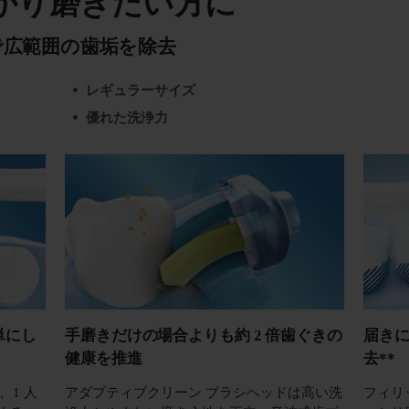
かり磨きたい方に
で広範囲の歯垢を除去
レギュラーサイズ
優れた洗浄力
単にし
手磨きだけの場合よりも約 2 倍歯ぐきの
届きに
健康を推進
去**
1 人
アダプティブクリーン ブラシヘッドは高い洗
フィリ