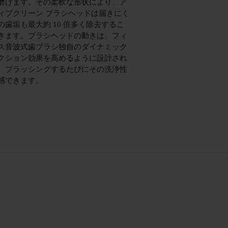
磨けます。その柔軟な形状により、ア
ィブクリーン ブラシヘッドは届きにく
の歯垢も最大約 10 倍多く除去するこ
きます。ブラシヘッドの動きは、フィ
ス音波式歯ブラシ独自のダイナミック
クション効果を高めるように設計され
、ブラッシングするたびにその洗浄性
感できます。