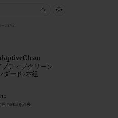
ンダード2本組
AdaptiveClean
ダプティブクリーン
ンダード2本組
方に
範囲の歯垢を除去