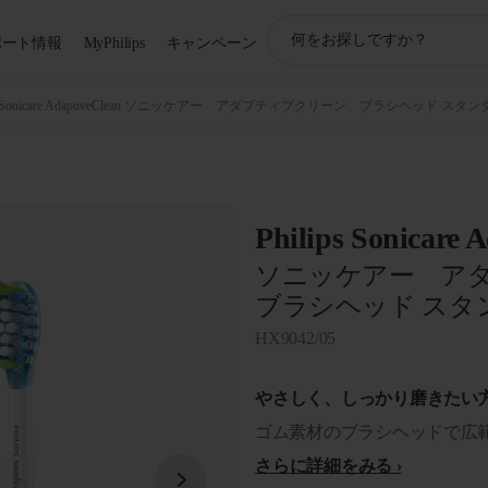
ア
ポート情報
MyPhilips
キャンペーン
イ
コ
ン
Sonicare AdaptiveClean ソニッケアー アダプティブクリーン ブラシヘッド スタ
サ
ポ
ー
ト
検
Philips Sonicare 
索
ソニッケアー ア
ブラシヘッド スタ
HX9042/05
やさしく、しっかり磨きたい
ゴム素材のブラシヘッドで広
さらに詳細をみる