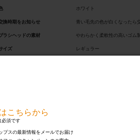
色
ホワイト
交換時期をお知らせ
青い毛先の色が白くなったら
ブラシヘッドの素材
やわらかく柔軟性の高いゴム
サイズ
レギュラー
ブラシヘッド装着方式
簡単にはめ込みできるブラシ
使用できるモデル
2 シリーズ プラーク ディ
ガムヘルス
ダイヤモンドクリーン
イージークリーン
フレックスケアー
フレックスケアー プラチナ