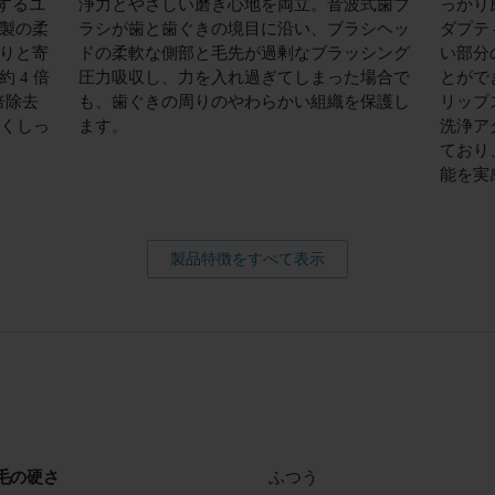
するユ
浄力とやさしい磨き心地を両立。音波式歯ブ
っかり
製の柔
ラシが歯と歯ぐきの境目に沿い、ブラシヘッ
ダプテ
りと寄
ドの柔軟な側部と毛先が過剰なブラッシング
い部分
 4 倍
圧力吸収し、力を入れ過ぎてしまった場合で
とがで
倍除去
も、歯ぐきの周りのやわらかい組織を保護し
リップ
しくしっ
ます。
洗浄ア
ており
能を実
製品特徴をすべて表示
毛の硬さ
ふつう